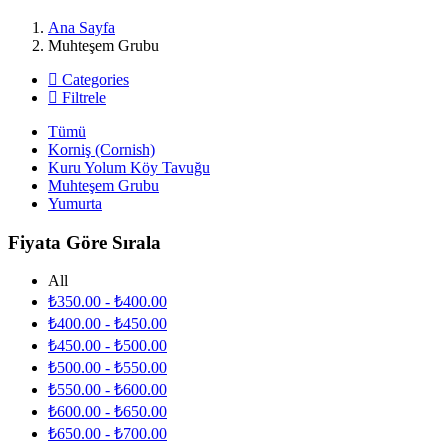
Ana Sayfa
Muhteşem Grubu
Categories
Filtrele
Tümü
Korniş (Cornish)
Kuru Yolum Köy Tavuğu
Muhteşem Grubu
Yumurta
Fiyata Göre Sırala
All
₺
350.00
-
₺
400.00
₺
400.00
-
₺
450.00
₺
450.00
-
₺
500.00
₺
500.00
-
₺
550.00
₺
550.00
-
₺
600.00
₺
600.00
-
₺
650.00
₺
650.00
-
₺
700.00