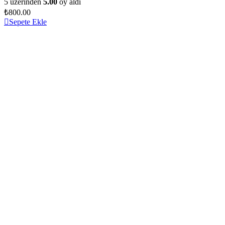
5 üzerinden
5.00
oy aldı
₺
800.00
Sepete Ekle