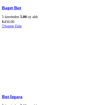
Baget But
5 üzerinden
5.00
oy aldı
₺
450.00
Sepete Ekle
But Izgara